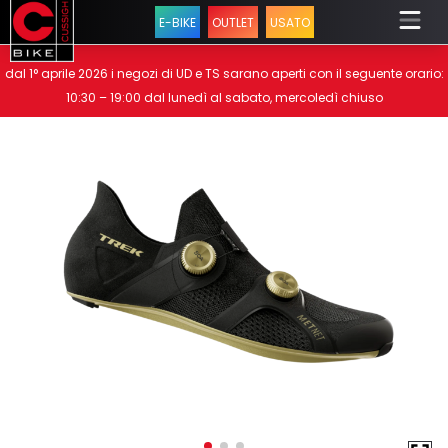
E-BIKE
OUTLET
USATO
dal 1° aprile 2026 i negozi di UD e TS sarano aperti con il seguente orario:
10:30 – 19:00 dal lunedì al sabato, mercoledì chiuso