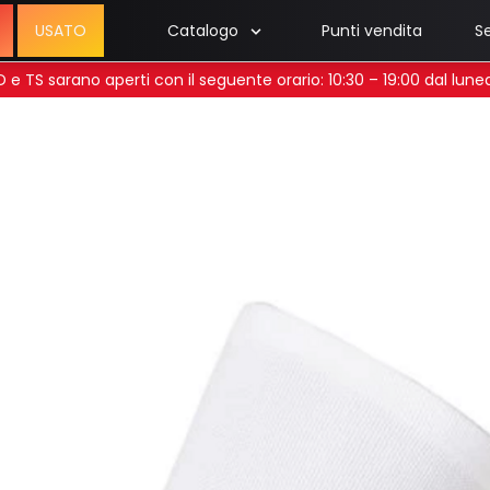
USATO
Catalogo
Punti vendita
Se
 UD e TS sarano aperti con il seguente orario: 10:30 – 19:00 dal lun