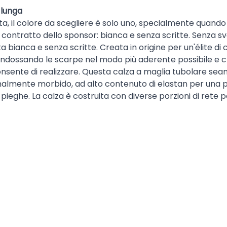
 lunga
a, il colore da scegliere è solo uno, specialmente quando 
l contratto dello sponsor: bianca e senza scritte. Senza s
ta bianca e senza scritte. Creata in origine per un'élite di 
 indossando le scarpe nel modo più aderente possibile e ch
consente di realizzare. Questa calza a maglia tubolare sea
onalmente morbido, ad alto contenuto di elastan per una pe
pieghe. La calza è costruita con diverse porzioni di rete
i imbottitura a costina, una nella zona metatarsale, l'alt
i averle indosso! Si prega di notare che questa calza viene 
a massima morbidezza del tessuto. Pertanto, il colore risu
iore longevità del prodotto.