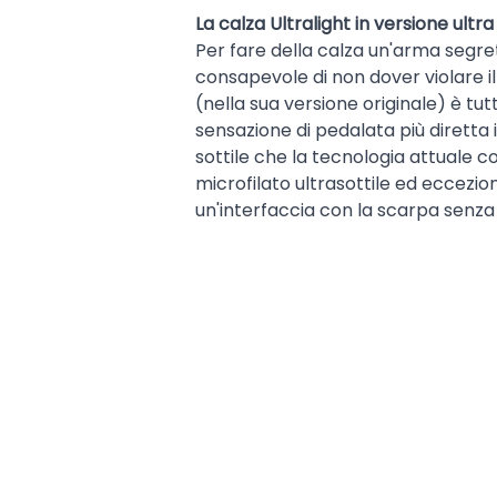
La calza Ultralight in versione ultra
Per fare della calza un'arma segret
consapevole di non dover violare i
(nella sua versione originale) è tut
sensazione di pedalata più diretta
sottile che la tecnologia attuale 
microfilato ultrasottile ed eccezi
un'interfaccia con la scarpa senza 
massima traspirabilità e due aree d
d'Achille. Non ti accorgerai quasi d
non colorato al fine di garantire l
Tale lavorazione assicura una magg