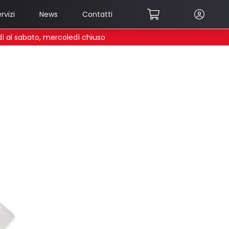
rvizi
News
Contatti
edì al sabato, mercoledì chiuso