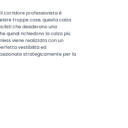
il corridore professionista è
velare troppe cose, questa calza
ciclisti che desiderano una
e quindi richiedono la calza più
mless viene realizzata con un
rfetta vestibilità ed
 posizionate strategicamente per la
ra a protezione del tendine
realizzata utilizzando un filo grezzo
lta essere lievemente biancastro.