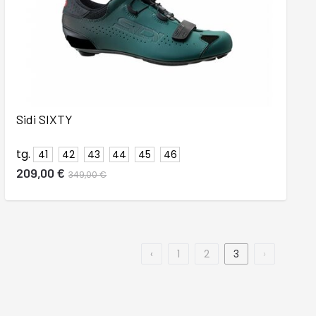
Sidi SIXTY
tg.
41
42
43
44
45
46
209,00 €
349,00 €
‹
1
2
3
›