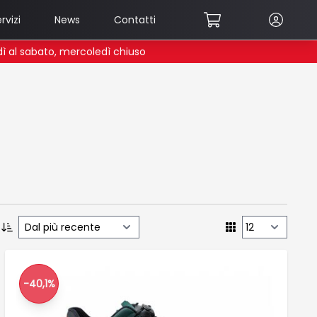
rvizi
News
Contatti
edì al sabato, mercoledì chiuso
-40,1%