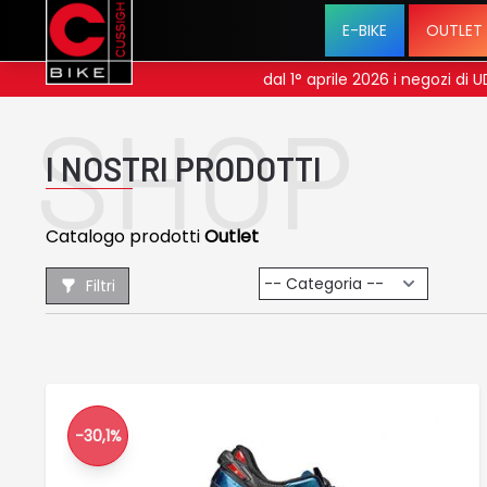
E-BIKE
OUTLET
se menu
dal 1° aprile 2026 i negozi di
SHOP
I NOSTRI PRODOTTI
Catalogo prodotti
Outlet
Filtri
-30,1%