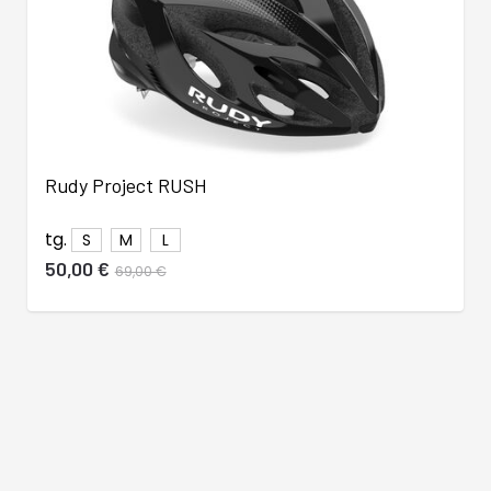
Rudy Project RUSH
tg.
S
M
L
50,00 €
69,00 €