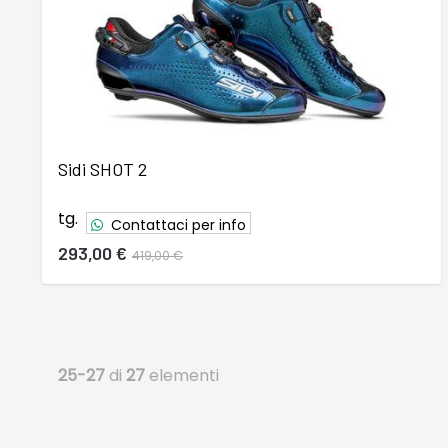
Sidi SHOT 2
tg.
Contattaci per info
293,00 €
419,00 €
25-27
di
27
elementi
5
46