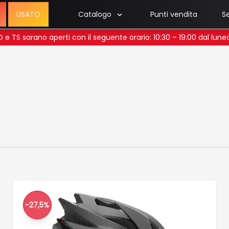
USATO
Catalogo
Punti vendita
Se
 UD e TS sarano aperti con il seguente orario: 10:30 – 19:00 dal lun
-27,5%