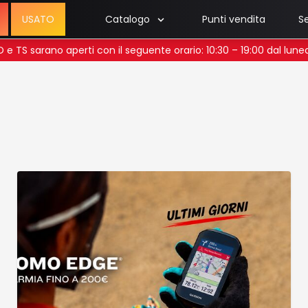
USATO
Catalogo
Punti vendita
Se
 UD e TS sarano aperti con il seguente orario: 10:30 – 19:00 dal lun