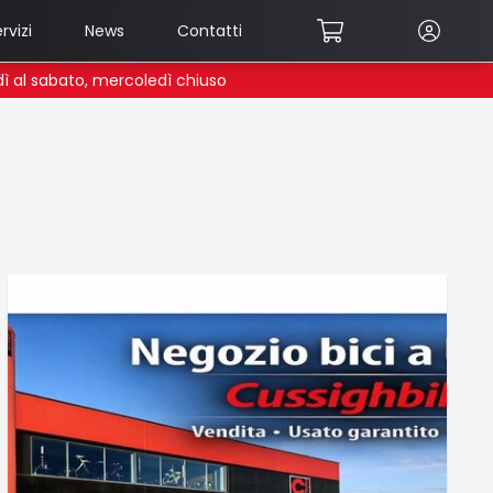
rvizi
News
Contatti
edì al sabato, mercoledì chiuso