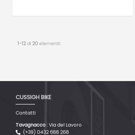
1-12
di
20
elementi
CUSSIGH BIKE
Contatti
Tavagnacco
: Via del Lavoro
(+39) 0432 688 268