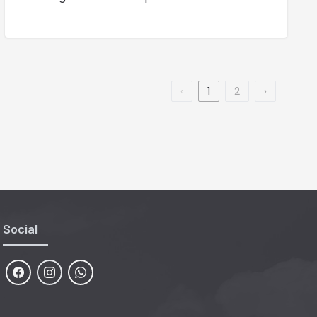
‹
1
2
›
Social