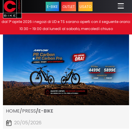
E-BIKE
OUTLET
USATO
dal 1° aprile 2026 i negozi di UD e TS sarano aperti con il seguente orario:
10:30 – 19:00 dal lunedì al sabato, mercoledì chiuso
HOME
/
PRESS
/
E-BIKE
20/05/2026