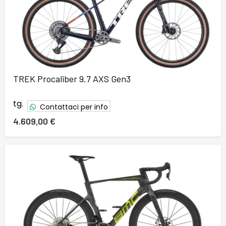
TREK Procaliber 9.7 AXS Gen3
tg.
Contattaci per info
4.609,00 €
37
38
39
40
41
42
43
44
45
46