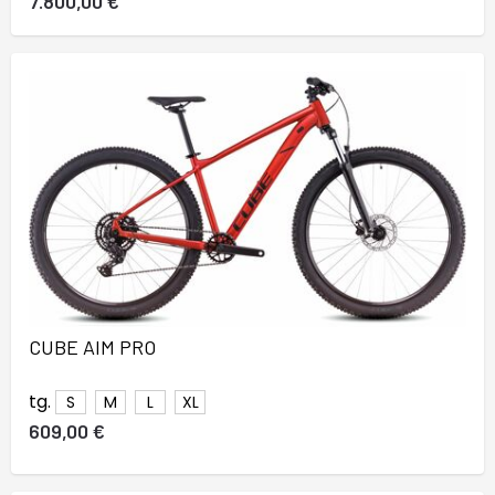
7.800,00 €
CUBE AIM PRO
tg.
S
M
L
XL
609,00 €