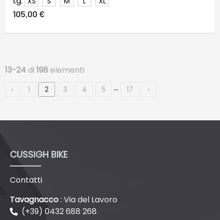
tg.
XS
S
M
L
XL
105,00 €
13-24
di
198
elementi
…
‹
1
2
3
4
5
17
›
CUSSIGH BIKE
Contatti
Tavagnacco
: Via del Lavoro
(+39) 0432 688 268