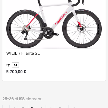
WILIER Filante SL
tg.
M
5.700,00 €
25-36
di
198
elementi
…