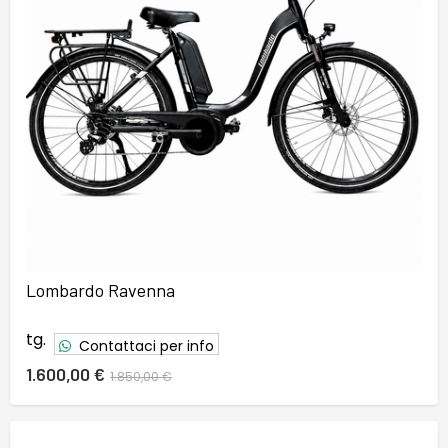
Lombardo Ravenna
tg.
Contattaci per info
37
38
39
40
41
42
43
44
45
46
1.600,00 €
1.850,00 €