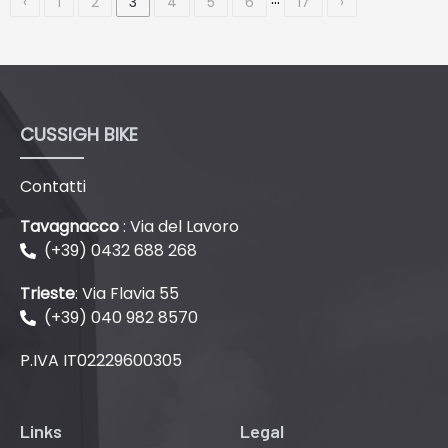
‹
1
2
3
4
5
6
17
›
CUSSIGH BIKE
Contatti
Tavagnacco
: Via del Lavoro
(+39) 0432 688 268
Trieste
: Via Flavia 55
(+39) 040 982 8570
P.IVA IT02229600305
Links
Legal